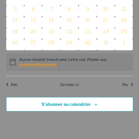
a
l
é
é
é
é
é
é
é
e
a
0
0
0
0
0
0
0
5
6
7
8
9
10
11
t
v
v
v
v
v
v
v
c
e
t
é
é
é
é
é
é
é
i
è
0
è
0
è
0
0
è
0
è
0
è
0
è
t
12
13
14
15
16
17
18
n
v
v
v
v
v
v
v
i
o
n
é
n
é
n
é
é
n
é
n
é
n
é
n
i
d
0
è
0
è
0
è
0
è
0
è
0
è
0
è
19
20
21
22
23
24
25
o
n
e
v
e
v
e
v
v
e
v
e
v
e
v
e
o
é
n
é
n
é
n
é
n
é
n
é
n
é
n
r
d
n
m
0
è
m
0
è
0
m
è
0
è
m
0
è
m
è
0
m
è
m
0
n
26
27
28
29
30
31
1
v
e
v
e
v
e
v
e
v
e
v
e
v
e
i
e
e
é
n
e
é
n
é
e
n
é
n
e
é
n
e
n
é
e
n
e
é
n
p
è
m
è
m
è
m
è
m
è
m
è
m
è
m
v
e
n
v
e
n
v
e
v
n
e
v
e
n
v
e
n
e
v
n
e
n
v
e
a
Aucun résultat trouvé pour cette vue. Passer aux
n
e
n
e
n
e
n
e
n
e
n
e
n
e
u
N
t
è
m
t
è
m
è
t
m
è
m
t
è
m
t
m
è
t
m
t
è
z
évènements suivants
.
r
r
e
n
e
n
e
n
e
n
e
n
e
n
e
n
o
e
s
n
e
s
n
e
n
s
e
n
e
s
n
e
s
e
n
s
e
s
n
u
t
d
m
t
m
t
m
t
m
t
m
t
m
t
m
t
c
i
e
n
e
n
e
n
e
n
e
n
n
e
n
e
s
n
e
e
s
e
s
e
s
e
s
e
s
e
s
e
s
c
o
Déc
Ce mois-ci
Fév
m
t
m
t
m
t
m
t
m
t
t
m
t
m
e
É
e
n
n
n
n
n
n
n
É
n
e
s
e
s
e
s
e
s
e
s
s
e
s
e
d
v
t
t
t
t
t
t
t
v
n
n
n
n
n
n
n
a
s
è
S’abonner au calendrier
s
s
s
s
s
s
s
è
t
t
t
t
t
t
t
t
n
u
s
s
s
s
s
s
s
e
n
e
l
.
m
e
t
e
m
a