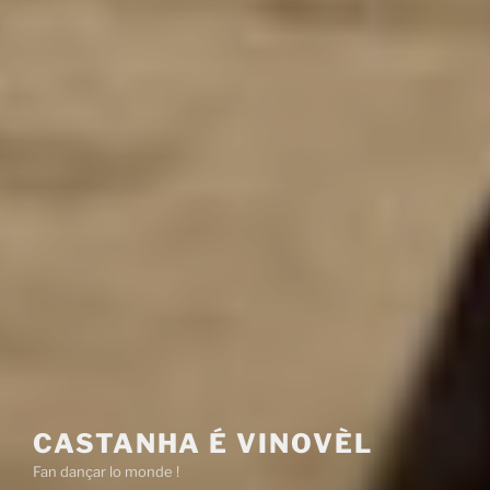
CASTANHA É VINOVÈL
Fan dançar lo monde !