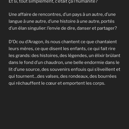
Et si, tout simplement, c’était ça l’humanité?
Une affaire de rencontres, d’un pays à un autre, d’une
langue à une autre, d’une histoire à une autre, portés
d’un élan singulier: l’envie de dire, danser et partager?
D’Oc ou d’Aragon, ils nous chantent ce que chantaient
leurs mères, ce que disent les enfants, ce qui fait rire
les grands: des histoires, des légendes, un élixir brûlant
dans le fond d’un chaudron, une belle endormie dans le
lit d’une source, des souvenirs enfouis qui s’éveillent et
qui tournent…des valses, des rondeaux, des bourrées
qui réchauffent le cœur et emportent les corps.
Un album pour peindre en nuances, toute la douceur
des jours, comme ce « Bain turc » de Ingres, comme un
bain de jouvence ou comme un bal sans fin dans des
vapeurs d’été.
Humain, juste humain, de chair, de sang, de plaisir, de