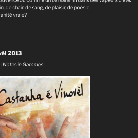
ouvence ou comme un bal sans fin dans des vapeurs d’été.
, de chair, de sang, de plaisir, de poésie.
umanité vraie?
vèl 2013
l : Notes in Gammes