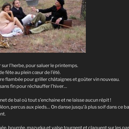
ur l’herbe, pour saluer le printemps.
 fête au plein cœur de l’été.
 flambée pour griller châtaignes et goûter vin nouveau.
ans fin pour réchauffer l’hiver…
net de bal où tout s’enchaine et ne laisse aucun répit !
déon, percus aux pieds… On danse jusqu’à plus soif dans ce bal
nt.
ée, bourrée, mazurka et valse tournent et claquent sur les pa