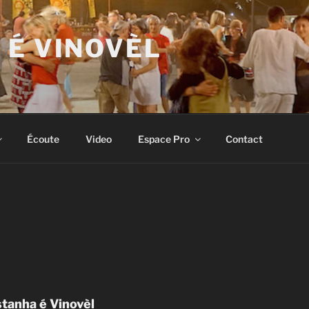
 É VINOVÈL
Écoute
Video
Espace Pro
Contact
stanha é Vinovèl