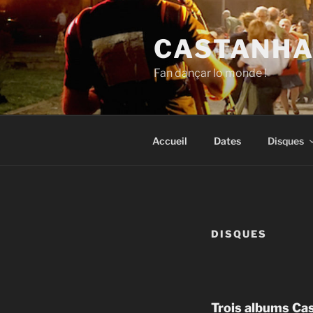
Aller
au
CASTANHA
contenu
principal
Fan dançar lo monde !
Accueil
Dates
Disques
DISQUES
Trois albums Ca