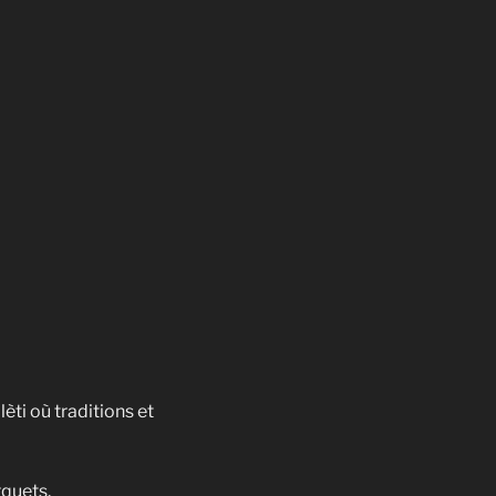
èti où traditions et
rquets.