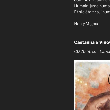
comme un bain de j
Humain, juste humain
Et si c’était ça, l’h
Henry Migaud
Castanha é Vino
CD 20 titres – Labe