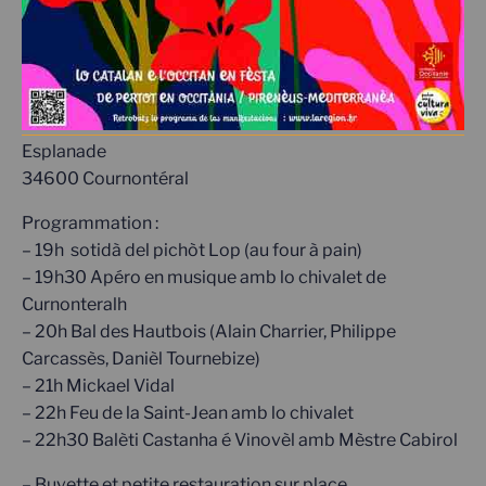
Esplanade
34600 Cournontéral
Programmation :
– 19h sotidà del pichòt Lop (au four à pain)
– 19h30 Apéro en musique amb lo chivalet de
Curnonteralh
– 20h Bal des Hautbois (Alain Charrier, Philippe
Carcassès, Danièl Tournebize)
– 21h Mickael Vidal
– 22h Feu de la Saint-Jean amb lo chivalet
– 22h30 Balèti Castanha é Vinovèl amb Mèstre Cabirol
– Buvette et petite restauration sur place