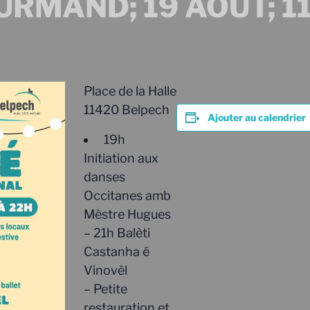
RMAND; 19 AOÛT; 11
Place de la Halle
11420 Belpech
Ajouter au calendrier
19h
Initiation aux
danses
Occitanes amb
Mèstre Hugues
– 21h Balèti
Castanha é
Vinovèl
– Petite
restauration et