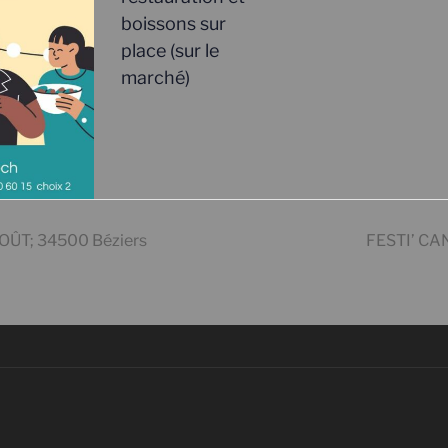
boissons sur
place (sur le
marché)
OÛT; 34500 Béziers
FESTI’ CA