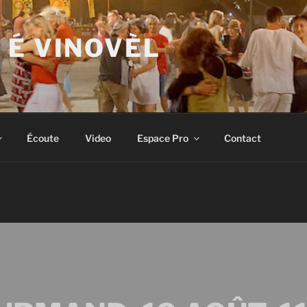
 É VINOVÈL
Écoute
Video
Espace Pro
Contact