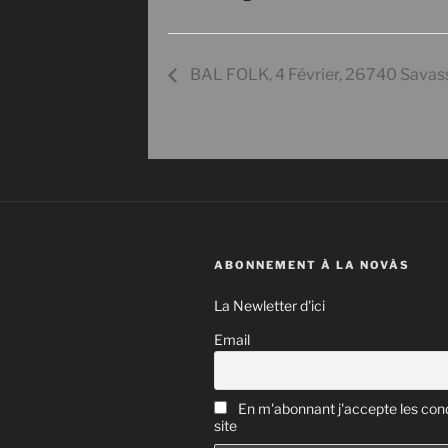
BAL FOLK, 4 Février, 26740 Savas
ABONNEMENT À LA NOVÀS
La Newletter d'ici
Email
En m'abonnant j'accepte les cond
site