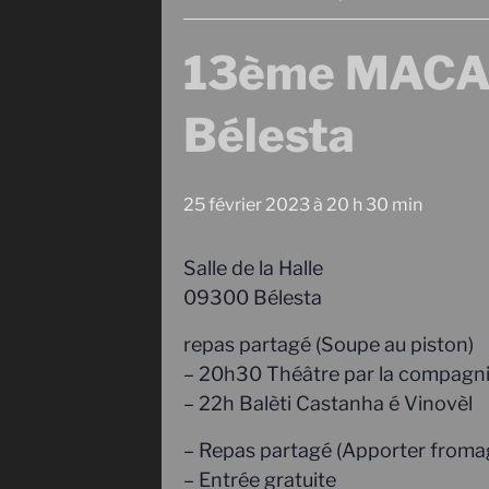
13ème MACAR
Bélesta
25 février 2023 à 20 h 30 min
Salle de la Halle
09300 Bélesta
repas partagé (Soupe au piston)
– 20h30 Théâtre par la compagnie
– 22h Balèti Castanha é Vinovèl
– Repas partagé (Apporter fromag
– Entrée gratuite