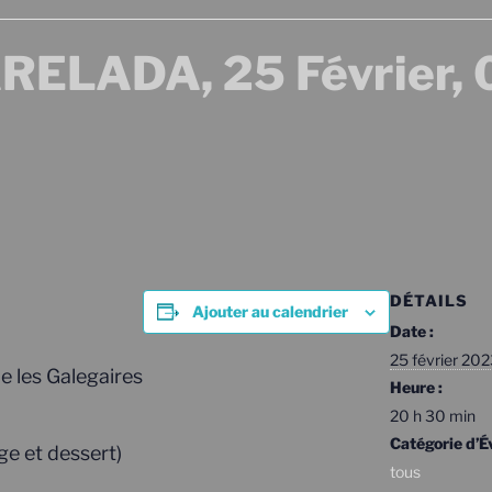
ELADA, 25 Février,
DÉTAILS
Ajouter au calendrier
Date :
25 février 20
 les Galegaires
Heure :
20 h 30 min
Catégorie d’
e et dessert)
tous