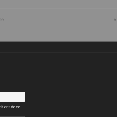
se
B
itions de ce