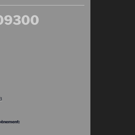
 09300
23
Évènement: