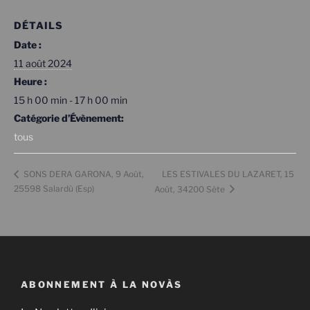
DÉTAILS
Date :
11 août 2024
Heure :
15 h 00 min - 17 h 00 min
Catégorie d’Évènement:
tous
LES ESTIVALES DU LAZARET, 15
SONS DERA GARONA, 9 Août,
25598 Salardù (Esp)
Août, 34200 Sète
ABONNEMENT À LA NOVÀS