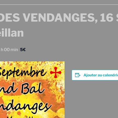
ES VENDANGES, 16 
llan
 h 00 min
5€
Ajouter au calendri