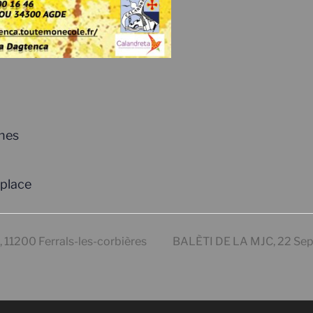
anes
 place
11200 Ferrals-les-corbières
BALÈTI DE LA MJC, 22 Sep