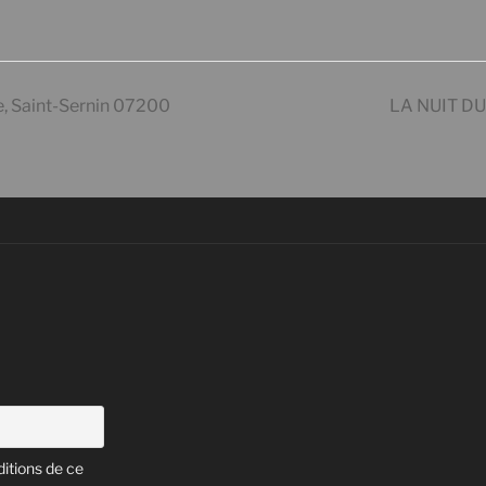
 Saint-Sernin 07200
LA NUIT DU
itions de ce