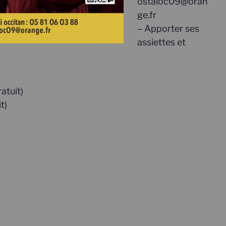
ostaloc09@oran
ge.fr
– Apporter ses
assiettes et
atuit)
t)