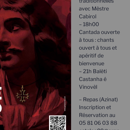
traditionnelles
avec Mèstre
Cabirol
– 18h00
Cantada ouverte
à tous : chants
ouvert à tous et
apéritif de
bienvenue
– 21h Balèti
Castanha é
Vinovèl
– Repas (Azinat)
Inscription et
Réservation au
05 81 06 03 88