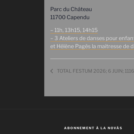
Parc du Château
11700 Capendu
– 11h, 13h15, 14h15
– 3 Ateliers de danses pour enfa
et Hélène Pagès la maitresse de 
TOTAL FESTUM 2026; 6 JUIN; 1116
ABONNEMENT À LA NOVÀS