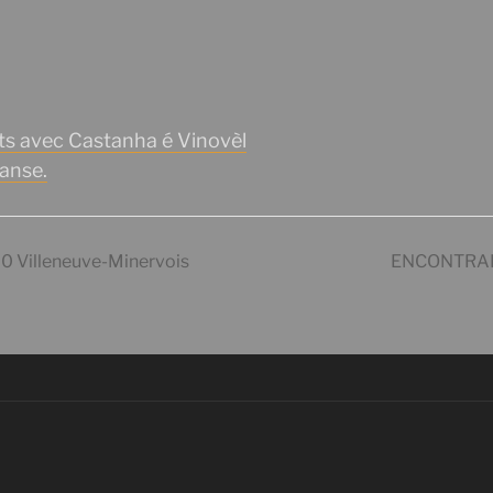
nts avec Castanha é Vinovèl
danse.
0 Villeneuve-Minervois
ENCONTRADA