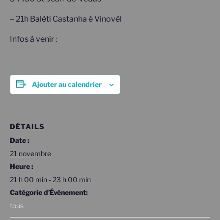
– 21h Balèti Castanha é Vinovèl
Infos à venir :
Ajouter au calendrier
DÉTAILS
Date :
21 novembre
Heure :
21 h 00 min - 23 h 00 min
Catégorie d’Évènement:
tous