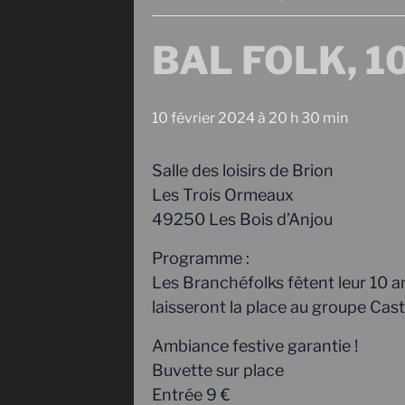
BAL FOLK, 10 
10 février 2024 à 20 h 30 min
Salle des loisirs de Brion
Les Trois Ormeaux
49250 Les Bois d’Anjou
Programme :
Les Branchéfolks fêtent leur 10 ans
laisseront la place au groupe Ca
Ambiance festive garantie !
Buvette sur place
Entrée 9 €