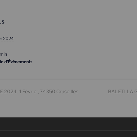
LS
er 2024
 min
ie d’Évènement:
24, 4 Février, 74350 Cruseilles
BALÉTI LA G