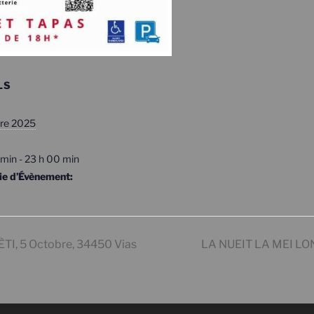
LS
bre 2025
min - 23 h 00 min
ie d’Évènement:
, 5 Octobre, 34450 Vias
LA NUEIT LA MEI LON