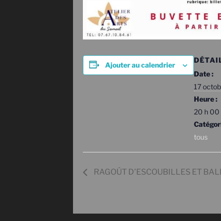
DÉTAI
Ajouter au calendrier
Date :
17 octo
Heure :
20 h 00 
Catégor
tous
RAGOÛT D’ESCOUBILLES ET BALÈTI